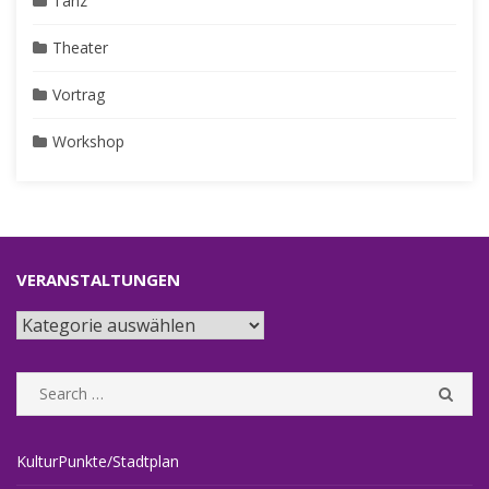
Tanz
Theater
Vortrag
Workshop
VERANSTALTUNGEN
Veranstaltungen
Search
SEA
for:
KulturPunkte/Stadtplan