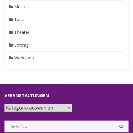
Musik
Tanz
Theater
Vortrag
Workshop
VERANSTALTUNGEN
Veranstaltungen
Search
SEA
for: