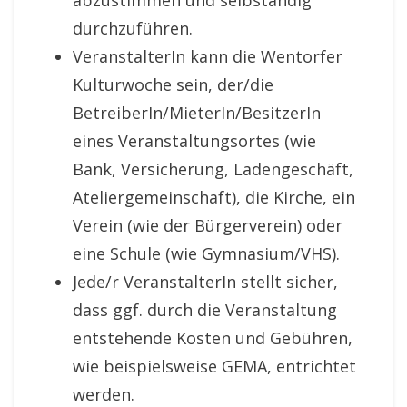
abzustimmen und selbständig
durchzuführen.
VeranstalterIn kann die Wentorfer
Kultur­woche sein, der/die
BetreiberIn/MieterIn/BesitzerIn
eines Veran­stal­tungsortes (wie
Bank, Versiche­rung, Laden­ge­schäft,
Ateliergemein­schaft), die Kirche, ein
Verein (wie der Bürger­verein) oder
eine Schule (wie Gymnasium/VHS).
Jede/r VeranstalterIn stellt sicher,
dass ggf. durch die Veran­stal­tung
entstehende Kosten und Gebühren,
wie beispielsweise GEMA, ent­richtet
werden.