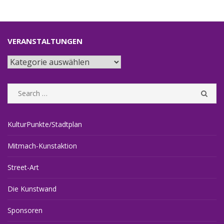
VERANSTALTUNGEN
Veranstaltungen
Search
SEA
for:
KulturPunkte/Stadtplan
Mitmach-Kunstaktion
Street-Art
Die Kunstwand
Sponsoren