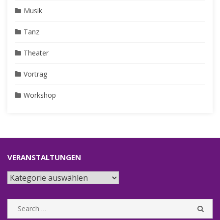
Musik
Tanz
Theater
Vortrag
Workshop
VERANSTALTUNGEN
Veranstaltungen
Search
SEA
for: