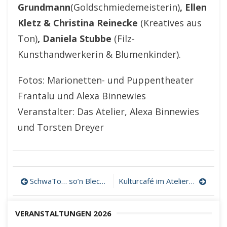
Grundmann
(Goldschmiedemeisterin)
, Ellen
Kletz & Christina Reinecke
(Kreatives aus
Ton)
, Daniela Stubbe
(Filz-
Kunsthandwerkerin & Blumenkinder).
Fotos: Marionetten- und Puppentheater
Frantalu und Alexa Binnewies
Veranstalter: Das Atelier, Alexa Binnewies
und Torsten Dreyer
Beitragsnavigation
SchwaTo… so’n Blech…! – Livemusik im Ateliergarten
Kulturcafé im Ateliergarten
VERANSTALTUNGEN 2026