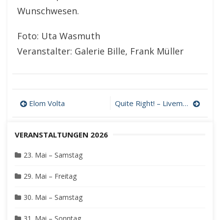
Wunschwesen.
Foto: Uta Wasmuth
Veranstalter: Galerie Bille, Frank Müller
Beitragsnavigation
Elom Volta
Quite Right! – Livemusik auf der Gartenbühne
VERANSTALTUNGEN 2026
23. Mai – Samstag
29. Mai – Freitag
30. Mai – Samstag
31. Mai – Sonntag