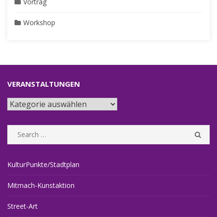
Vortrag
Workshop
VERANSTALTUNGEN
Veranstaltungen
Search
SEA
for:
KulturPunkte/Stadtplan
Mitmach-Kunstaktion
Street-Art