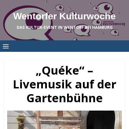
Skip
to
Wentorfer Kulturwoche
content
DAS KULTUR-EVENT IN WENTORF BEI HAMBURG
„Quéke“ –
Livemusik auf der
Gartenbühne