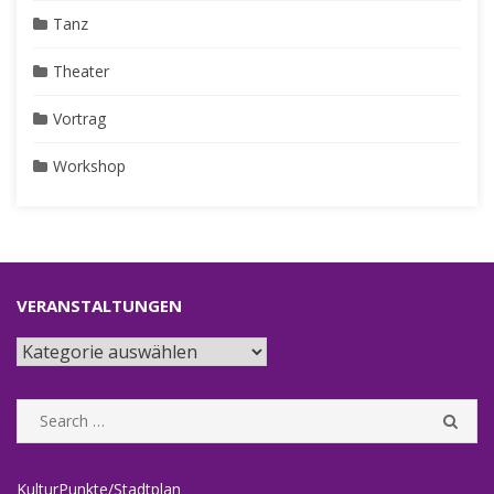
Tanz
Theater
Vortrag
Workshop
VERANSTALTUNGEN
Veranstaltungen
Search
SEA
for:
KulturPunkte/Stadtplan