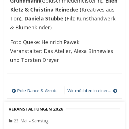
Grundmann
(Goldschmiedemeisterin)
, Ellen
Kletz & Christina Reinecke
(Kreatives aus
Ton)
, Daniela Stubbe
(Filz-Kunsthandwerk
& Blumenkinder).
Foto Queke: Heinrich Pawek
Veranstalter: Das Atelier, Alexa Binnewies
und Torsten Dreyer
Beitragsnavigation
Pole Dance & Akrobatik Show
Wir möchten in einer vitalen, schönen Welt leben – du auch?
VERANSTALTUNGEN 2026
23. Mai – Samstag